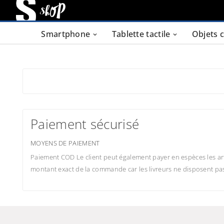
Smartphone
Tablette tactile
Objets 
Paiement sécurisé
MOYENS DE PAIEMENT
Paiement COD Le client peut également payer en espèces les art
montant exact de la commande car les livreurs ne disposent pa