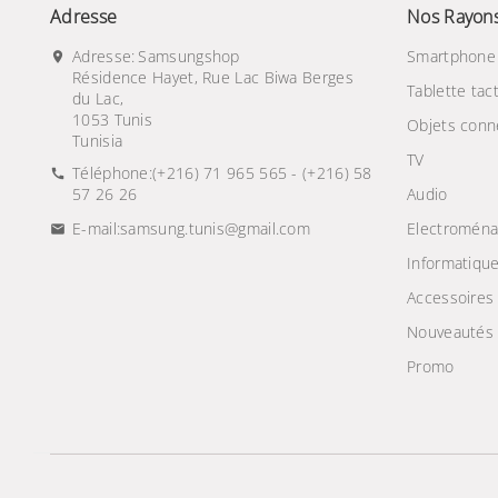
Adresse
Nos Rayon
Adresse:
Samsungshop
Smartphone
Résidence Hayet, Rue Lac Biwa Berges
Tablette tact
du Lac,
1053 Tunis
Objets conn
Tunisia
TV
Téléphone:
(+216) 71 965 565 - (+216) 58
57 26 26
Audio
E-mail:
samsung.tunis@gmail.com
Electroména
Informatiqu
Accessoires
Nouveautés
Promo