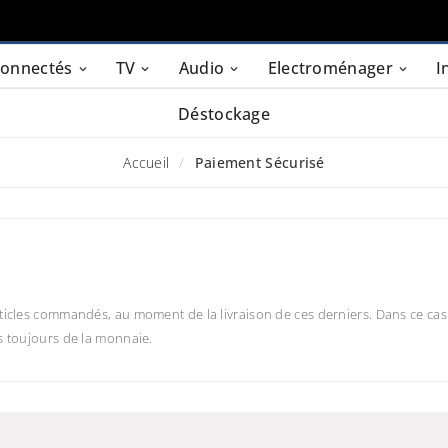
connectés
TV
Audio
Electroménager
I
Déstockage
Accueil
Paiement Sécurisé
icles commandés, au moment de la livraison de ces derniers. Dans ce cas l
s toujours de la monnaie.