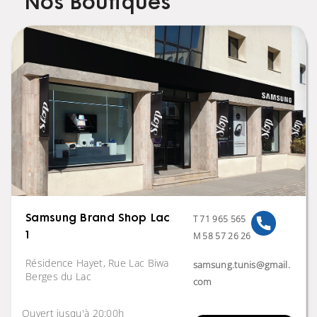
Nos Boutiques
T 71 965 565
Samsung Brand Shop Lac
M 58 57 26 26
1
Résidence Hayet, Rue Lac Biwa
samsung.tunis@gmail.
Berges du Lac
com
Ouvert jusqu'à 20:00h