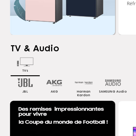
de
Réf
TV & Audio
TVs
JBL
AKG
Harman
SAMSUNG Audio
Kardon
 !