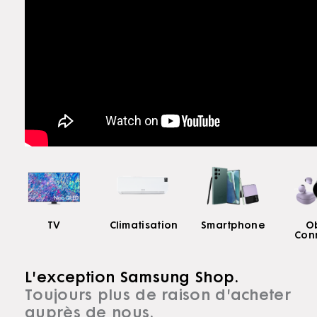
rs
TV
Climatisation
Smartphone
Ob
Con
L'exception Samsung Shop.
Toujours plus de raison d'acheter
auprès de nous.