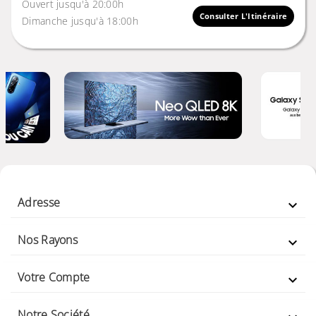
Ouvert jusqu'à 20:00h
Consulter L'Itinéraire
Dimanche jusqu'à 18:00h
Adresse

Nos Rayons

Votre Compte

Notre Société