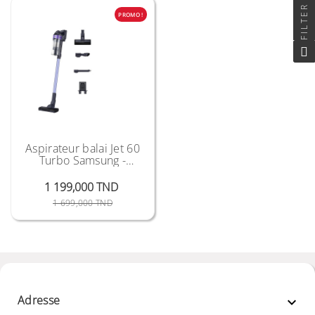
FILTER
PROMO !
Aspirateur balai Jet 60
Turbo Samsung -
VS15A6031R4
1 199,000 TND
Prix Public
Prix
1 699,000 TND
Adresse
