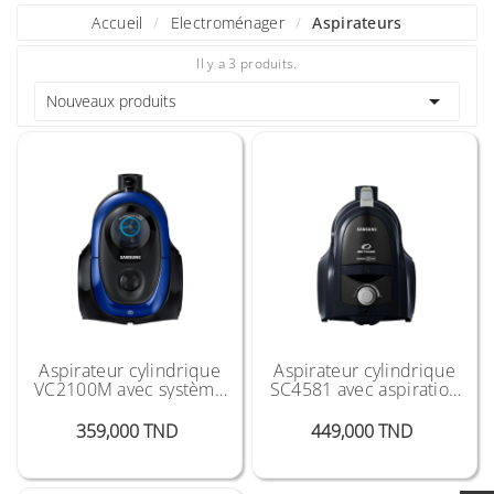
Accueil
Electroménager
Aspirateurs
Il y a 3 produits.

Nouveaux produits
Aspirateur cylindrique
Aspirateur cylindrique
VC2100M avec système
SC4581 avec aspiration
Cyclone Force et turbine
puissante-2000 W
anti-emmêlement -1800
Prix
Prix
359,000 TND
449,000 TND
W