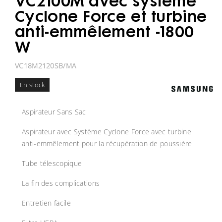
VC2100M avec système
Cyclone Force et turbine
anti-emmêlement -1800
W
VC18M2120SB/MA
En stock
Aspirateur Sans Sac
Aspirateur avec Système Cyclone Force avec turbine
anti-emmêlement pour la récupération de poussière
Tube télescopique
La fin des complications
Entretien facile