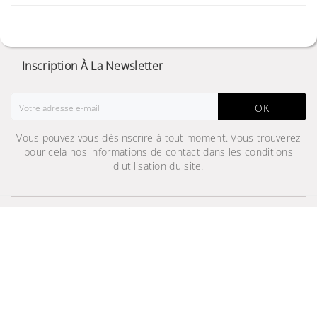
Inscription À La Newsletter
OK
Vous pouvez vous désinscrire à tout moment. Vous trouverez
pour cela nos informations de contact dans les conditions
Aspirateur cylindrique
VC2100M avec système
d'utilisation du site.
Cyclone Force et turbine
anti-emmêlement -1800
W
359,000 TND
Rejoignez-nous sur
© 2024 - Site Développé Par Helios IT™