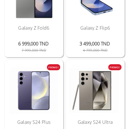
Galaxy Z Fold6
Galaxy Z Flip6
6 999,000 TND
3 499,000 TND
Prix Public
Prix
Prix Public
Prix
7 999,000 TND
4 799,000 TND
PROMO !
PROMO !
Galaxy S24 Plus
Galaxy S24 Ultra