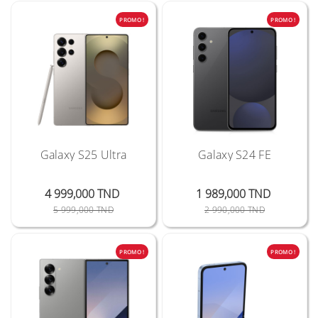
PROMO !
PROMO !
Galaxy S25 Ultra
Galaxy S24 FE
4 999,000 TND
1 989,000 TND
Prix Public
Prix
Prix Public
Prix
5 999,000 TND
2 990,000 TND
PROMO !
PROMO !