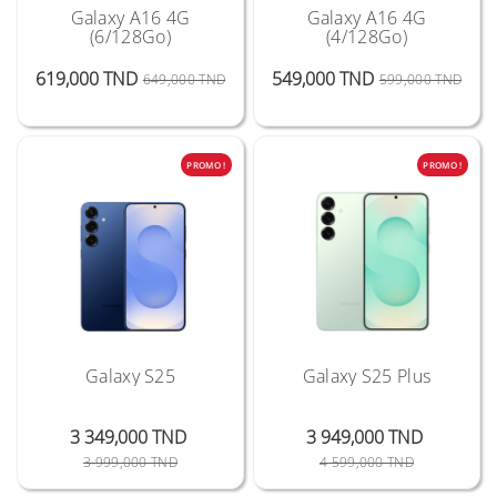
Galaxy A16 4G
Galaxy A16 4G
(6/128Go)
(4/128Go)
Prix Public
Prix
Prix 
Prix
619,000 TND
549,000 TND
649,000 TND
599,000 TND
PROMO !
PROMO !
Galaxy S25
Galaxy S25 Plus
3 349,000 TND
3 949,000 TND
Prix Public
Prix
Prix Public
Prix
3 999,000 TND
4 599,000 TND