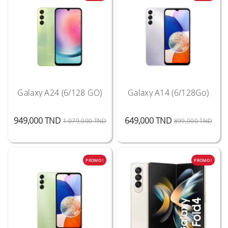
Galaxy A24 (6/128 GO)
Galaxy A14 (6/128Go)
Prix Public
Prix
Prix 
Prix
949,000 TND
649,000 TND
1 079,000 TND
899,000 TND
PROMO !
PROMO !