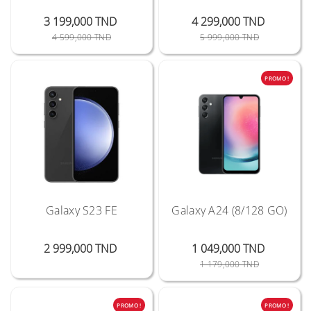
3 199,000 TND
4 299,000 TND
Prix Public
Prix
Prix Public
Prix
4 599,000 TND
5 999,000 TND
PROMO !
Galaxy S23 FE
Galaxy A24 (8/128 GO)
Prix
2 999,000 TND
1 049,000 TND
Prix Public
Prix
1 179,000 TND
PROMO !
PROMO !