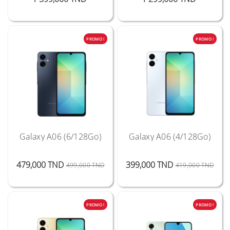
PROMO !
PROMO !
Galaxy A06 (6/128Go)
Galaxy A06 (4/128Go)
Prix Public
Prix
Prix 
Prix
479,000 TND
399,000 TND
499,000 TND
419,000 TND
PROMO !
PROMO !