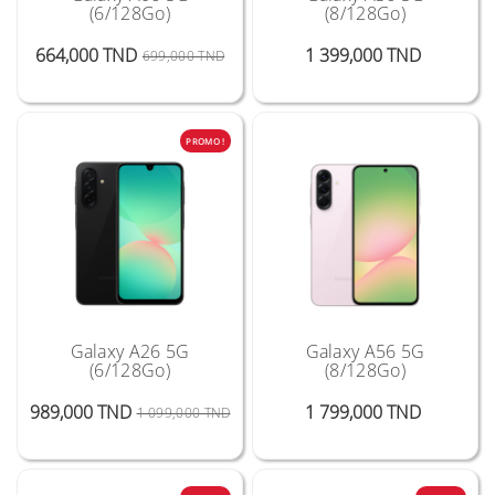
(6/128Go)
(8/128Go)
Prix Public
Prix
Prix
664,000 TND
1 399,000 TND
699,000 TND
PROMO !
Galaxy A26 5G
Galaxy A56 5G
(6/128Go)
(8/128Go)
Prix Public
Prix
Prix
989,000 TND
1 799,000 TND
1 099,000 TND