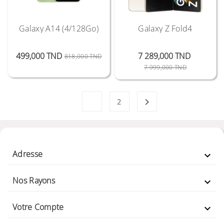
Galaxy A14 (4/128Go)
Galaxy Z Fold4
Prix Public
Prix
499,000 TND
7 289,000 TND
818,000 TND
Prix Public
Prix
7 999,000 TND
1

2
Adresse

Nos Rayons

Votre Compte
