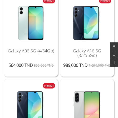
PROMO !
PROMO !
FILTER
Galaxy A06 5G (4/64Go)
Galaxy A16 5G
(8/256Go)
Prix Public
Prix
Prix
Prix
564,000 TND
989,000 TND
599,000 TND
1 099,000 TND
PROMO !