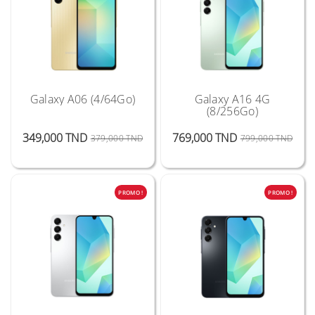
Galaxy A06 (4/64Go)
Galaxy A16 4G
(8/256Go)
Prix Public
Prix
Prix 
Prix
349,000 TND
769,000 TND
379,000 TND
799,000 TND
PROMO !
PROMO !