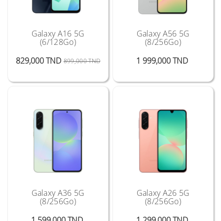
Galaxy A16 5G
Galaxy A56 5G
(6/128Go)
(8/256Go)
Prix Public
Prix
Prix
829,000 TND
1 999,000 TND
899,000 TND
Galaxy A36 5G
Galaxy A26 5G
(8/256Go)
(8/256Go)
Prix
Prix
1 599,000 TND
1 299,000 TND