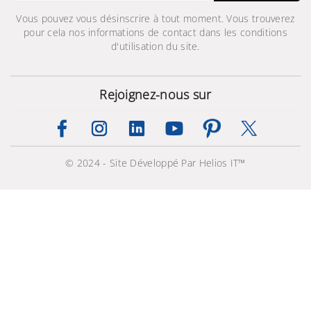
Vous pouvez vous désinscrire à tout moment. Vous trouverez
pour cela nos informations de contact dans les conditions
d'utilisation du site.
Rejoignez-nous sur
© 2024 - Site Développé Par Helios IT™
Galaxy A16 5G (6/128Go)
829,000 TND
899,000 TND