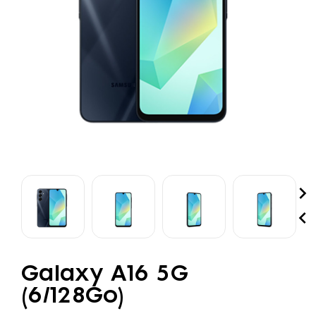


Galaxy A16 5G
(6/128Go)