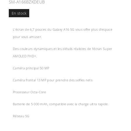
SM-A166BZKDEUB
En stock
L’écran de 6,7 pouces du Galaxy A16 5G vous offre plus d’espace
pour vous amuser.
Des couleurs dynamiques et les détails réalistes de l’écran Super
AMOLED FHD+.
Caméra principal 50 MP
Caméra frontal 13 MP pour prendre des selfies nets
Processeur Octa-Core
Batterie de 5 000 mAh, compatible avec la charge ultra rapide.
Réseau 5G