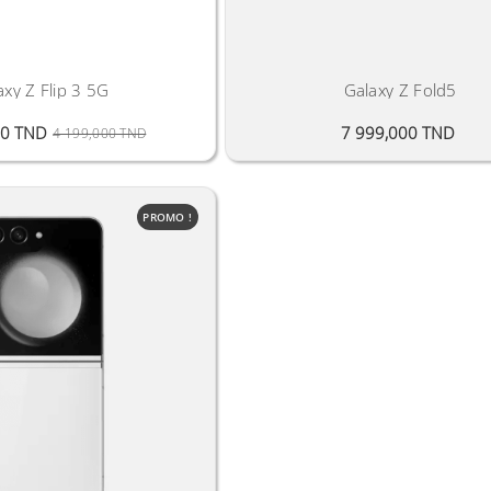
axy Z Flip 3 5G
Galaxy Z Fold5
Prix Public
Prix
Prix
00 TND
7 999,000 TND
4 199,000 TND
PROMO !