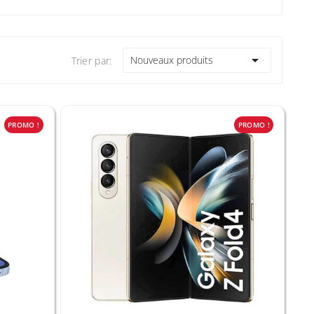

Nouveaux produits
Trier par:
PROMO !
PROMO !