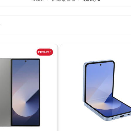
.
PROMO !