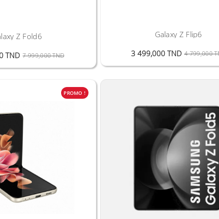
Galaxy Z Flip6
laxy Z Fold6
3 499,000 TND
4 799,000 
Prix Public
Prix
00 TND
7 999,000 TND
PROMO !