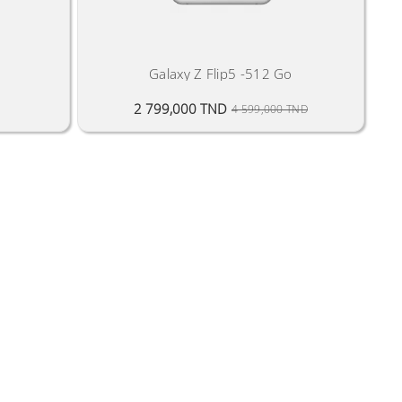
Galaxy Z Flip5 -512 Go
Prix Public
Prix
2 799,000 TND
4 599,000 TND