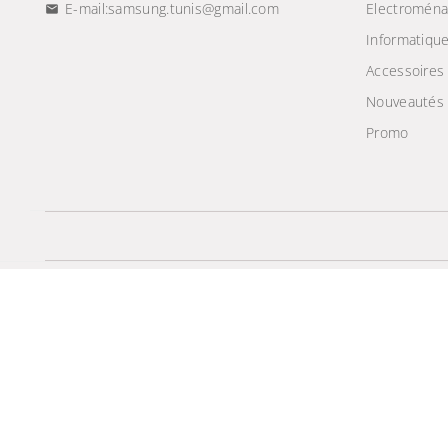
E-mail:
samsung.tunis@gmail.com
Electroména
Informatiqu
Accessoires
Nouveautés
Promo
© 2024 - Site Développé Par Helios IT™