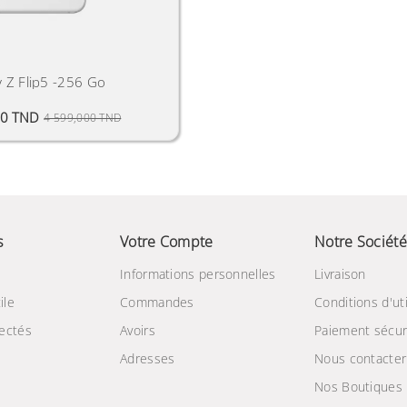
y Z Flip5 -256 Go
Prix Public
Prix
00 TND
4 599,000 TND
s
Votre Compte
Notre Société
Informations personnelles
Livraison
ile
Commandes
Conditions d'uti
ectés
Avoirs
Paiement sécur
Adresses
Nous contacter
Nos Boutiques