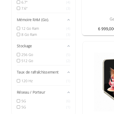
6.7"
4
7.6"
3
Ga
Mémoire RAM (Go).
12 Go Ram
4
6 999,0
8 Go Ram
3
Stockage
256 Go
5
512 Go
2
Taux de rafraîchissement
120 Hz
1
Réseau / Porteur
5G
6
5G
1