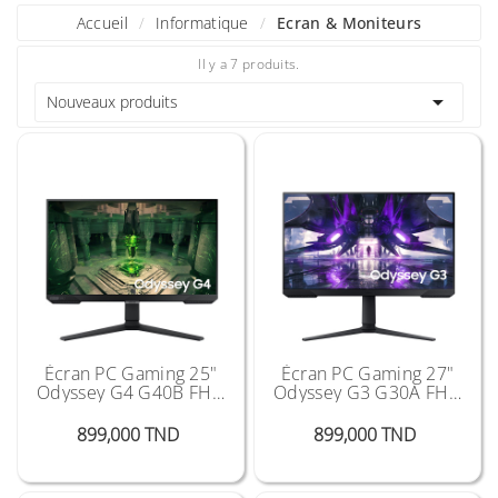
Accueil
Informatique
Ecran & Moniteurs
Il y a 7 produits.

Nouveaux produits
Écran PC Gaming 25"
Écran PC Gaming 27"
Odyssey G4 G40B FHD
Odyssey G3 G30A FHD
240 Hz
144Hz
Prix
Prix
899,000 TND
899,000 TND