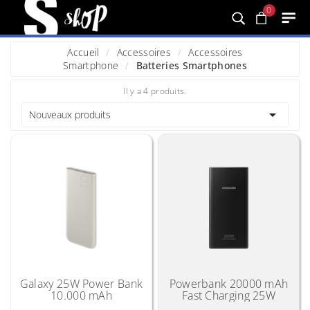
0
Accueil
Accessoires
Accessoires
Smartphone
Batteries Smartphones
Il y a 4 produits.

Nouveaux produits
Galaxy 25W Power Bank
Powerbank 20000 mAh
10.000 mAh
Fast Charging 25W