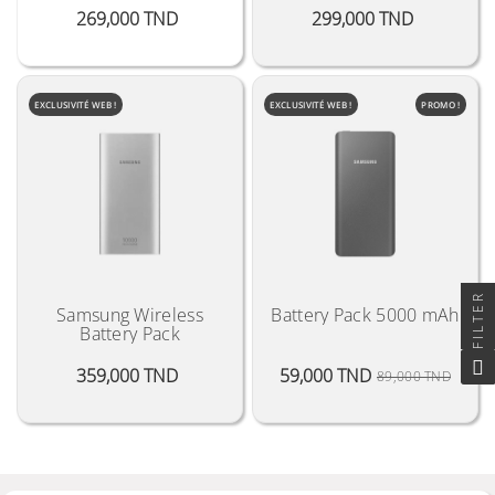
Prix
Prix
269,000 TND
299,000 TND
EXCLUSIVITÉ WEB !
EXCLUSIVITÉ WEB !
PROMO !
FILTER
Samsung Wireless
Battery Pack 5000 mAh
Battery Pack
Prix
Prix P
Prix
359,000 TND
59,000 TND
89,000 TND