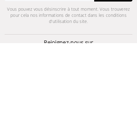
Vous pouvez vous désinscrire à tout moment. Vous trouverez
pour cela nos informations de contact dans les conditions
d'utilisation du site.
Galaxy Watch Active
1 049,000 TND
1 199,000 TND
Rejoignez-nous sur
© 2024 - Site Développé Par Helios IT™