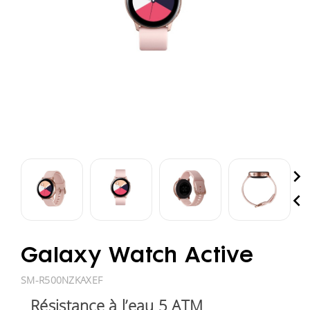


Galaxy Watch Active
SM-R500NZKAXEF
Résistance à l’eau 5 ATM