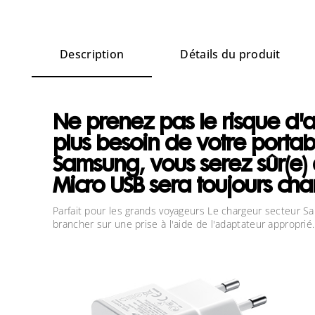
Description
Détails du produit
Ne prenez pas le risque d'
plus besoin de votre portab
Samsung, vous serez sûr(e)
Micro USB sera toujours char
Parfait pour les grands voyageurs Le chargeur secteur Sam
brancher sur une prise à l'aide de l'adaptateur approprié.