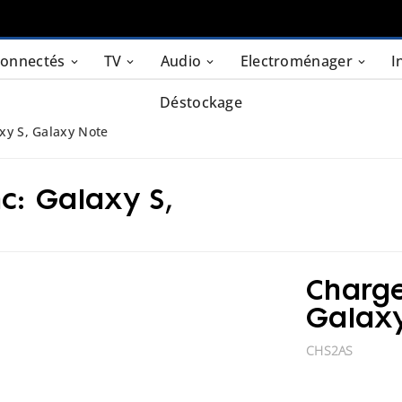
connectés
TV
Audio
Electroménager
I
Déstockage
xy S, Galaxy Note
c: Galaxy S,
Charge
Galaxy
CHS2AS