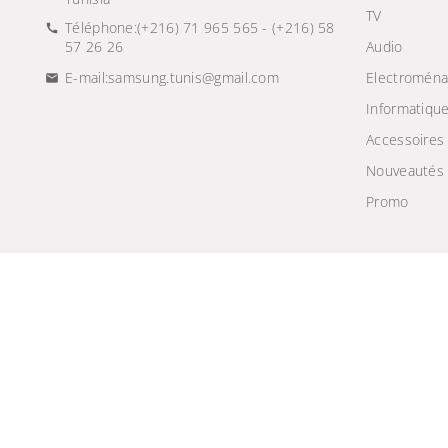
TV
Téléphone:
(+216) 71 965 565 - (+216) 58
57 26 26
Audio
E-mail:
samsung.tunis@gmail.com
Electroména
Informatiqu
Accessoires
Nouveautés
Promo
© 2024 - Site Développé Par Helios IT™