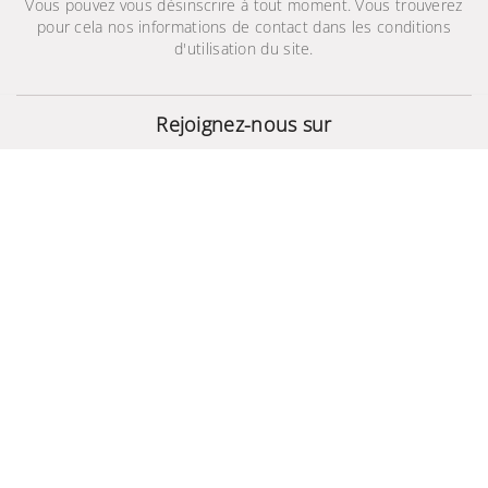
Vous pouvez vous désinscrire à tout moment. Vous trouverez
pour cela nos informations de contact dans les conditions
d'utilisation du site.
Bracelet en cuir
(classique design)
Rejoignez-nous sur
149,000 TND
© 2024 - Site Développé Par Helios IT™