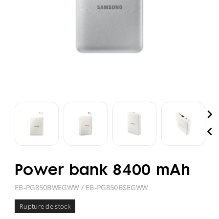


Power bank 8400 mAh
EB-PG850BWEGWW / EB-PG850BSEGWW
Rupture de stock