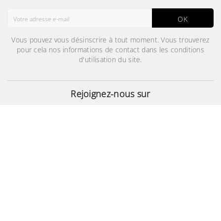
OK
Vous pouvez vous désinscrire à tout moment. Vous trouverez
pour cela nos informations de contact dans les conditions
d'utilisation du site.
Power bank 8400 mAh
Rejoignez-nous sur
170,432 TND
© 2024 - Site Développé Par Helios IT™