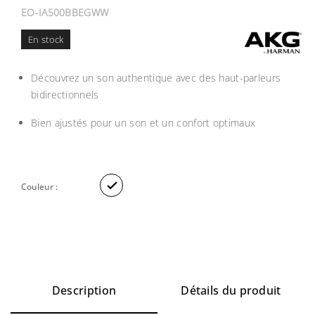
EO-IA500BBEGWW
En stock
Découvrez un son authentique avec des haut-parleurs
bidirectionnels
Bien ajustés pour un son et un confort optimaux

Couleur :
Description
Détails du produit