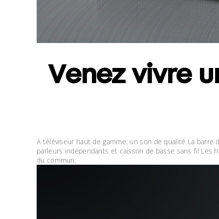
Venez vivre u
A téléviseur haut de gamme, un son de qualité La barre
parleurs indépendants et caisson de basse sans fil Les 
du commun
.