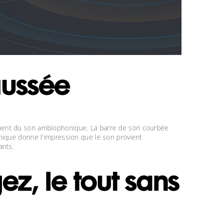
aussée
ement du son ambiophonique. La barre de son courbée
nique donne l'impression que le son provient
ants.
ez, le tout sans