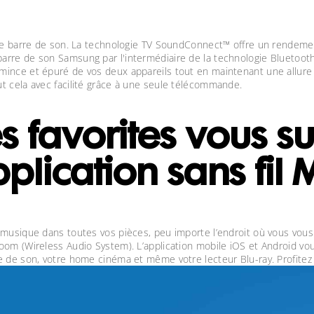
otre barre de son. La technologie TV SoundConnect™ offre un rendeme
rre de son Samsung par l'intermédiaire de la technologie Bluetooth®.
mince et épuré de vos deux appareils tout en maintenant une allure d
t cela avec facilité grâce à une seule télécommande.
 favorites vous su
plication sans fil
 musique dans toutes vos pièces, peu importe l’endroit où vous vous
room (Wireless Audio System). L’application mobile iOS et Android vo
e de son, votre home cinéma et même votre lecteur Blu-ray. Profitez 