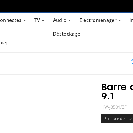
connectés
TV
Audio
Electroménager
I
Déstockage
 9.1
Barre 
9.1
HW-J8501/ZF
Rupture de sto