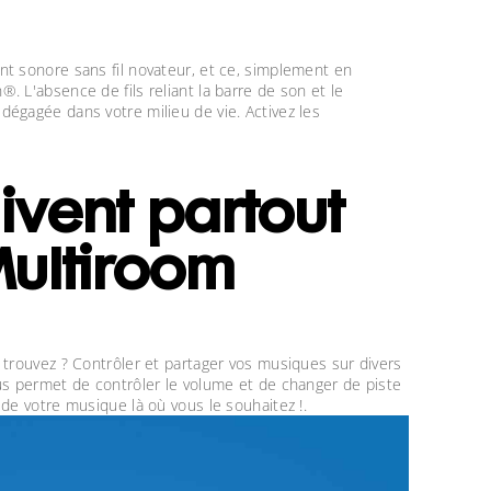
nt sonore sans fil novateur, et ce, simplement en
 L'absence de fils reliant la barre de son et le
égagée dans votre milieu de vie. Activez les
ivent partout
 Multiroom
 trouvez ? Contrôler et partager vos musiques sur divers
us permet de contrôler le volume et de changer de piste
de votre musique là où vous le souhaitez !.