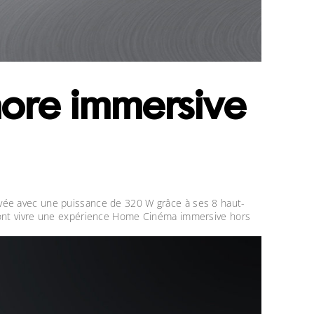
nore immersive
rvée avec une puissance de 320 W grâce à ses 8 haut-
eront vivre une expérience Home Cinéma immersive hors