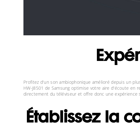
Expér
Profitez d'un son ambiophonique amélioré depuis un pl
HW-J8501 de Samsung optimise votre aire d'écoute en reh
directement du téléviseur et offre donc une expérience 
Établissez la c