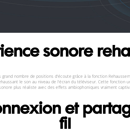
ience sonore reh
us grand nombre de positions d'écoute grâce à la fonction Rehauss
aussant le son au niveau de l'écran du téléviseur. Cette fonction u
sonore plus réaliste avec des effets ambiophoniques vraiment captiv
onnexion et partag
fil