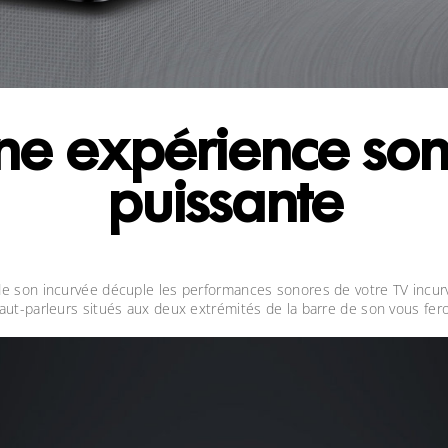
ne expérience so
puissante
 de son incurvée décuple les performances sonores de votre TV incu
haut-parleurs situés aux deux extrémités de la barre de son vous f