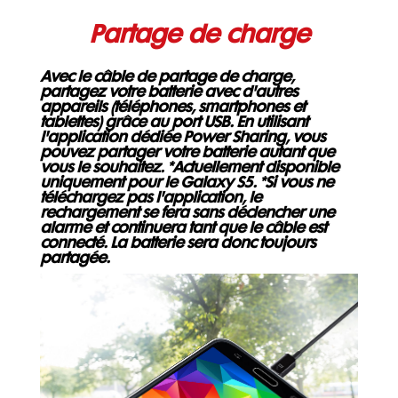
Partage de charge
Avec le câble de partage de charge,
partagez votre batterie avec d'autres
appareils (téléphones, smartphones et
tablettes) grâce au port USB. En utilisant
l'application dédiée Power Sharing, vous
pouvez partager votre batterie autant que
vous le souhaitez. *Actuellement disponible
uniquement pour le Galaxy S5. *Si vous ne
téléchargez pas l'application, le
rechargement se fera sans déclencher une
alarme et continuera tant que le câble est
connecté. La batterie sera donc toujours
partagée.