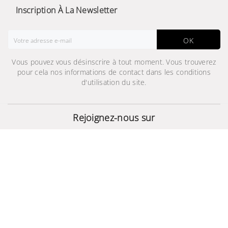
Inscription À La Newsletter
OK
Vous pouvez vous désinscrire à tout moment. Vous trouverez
pour cela nos informations de contact dans les conditions
d'utilisation du site.
Cable de partage de
charge
Rejoignez-nous sur
49,000 TND
© 2024 - Site Développé Par Helios IT™