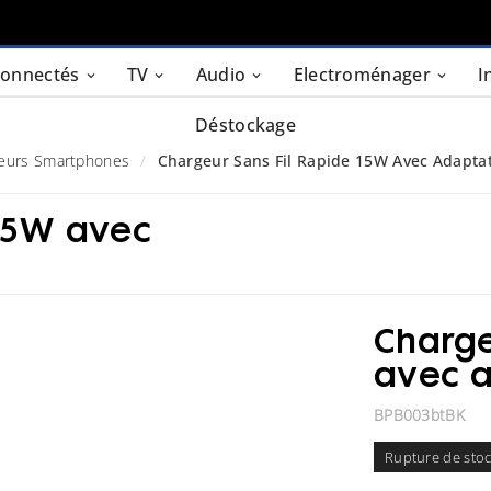
connectés
TV
Audio
Electroménager
I
Déstockage
eurs Smartphones
Chargeur Sans Fil Rapide 15W Avec Adapta
 15W avec
Charge
avec a
BPB003btBK
Rupture de sto