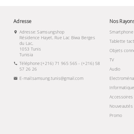
Adresse
Nos Rayon
Adresse:
Samsungshop
Smartphone
Résidence Hayet, Rue Lac Biwa Berges
Tablette tact
du Lac,
1053 Tunis
Objets conn
Tunisia
TV
Téléphone:
(+216) 71 965 565 - (+216) 58
57 26 26
Audio
E-mail:
samsung.tunis@gmail.com
Electroména
Informatiqu
Accessoires
Nouveautés
Promo