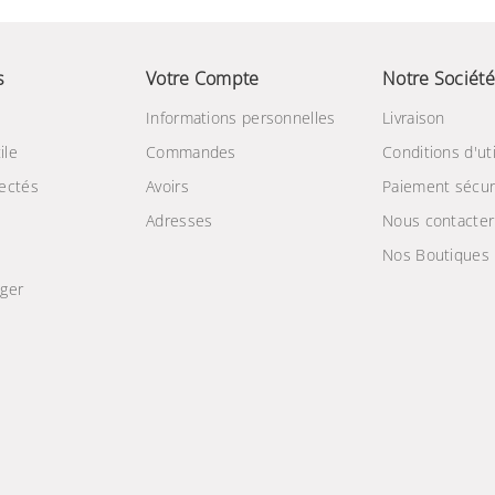
s
Votre Compte
Notre Société
Informations personnelles
Livraison
ile
Commandes
Conditions d'uti
ectés
Avoirs
Paiement sécur
Adresses
Nous contacter
Nos Boutiques
ger
e
Chargeur sans fil rapide
15W avec adaptateur
secteur 25W