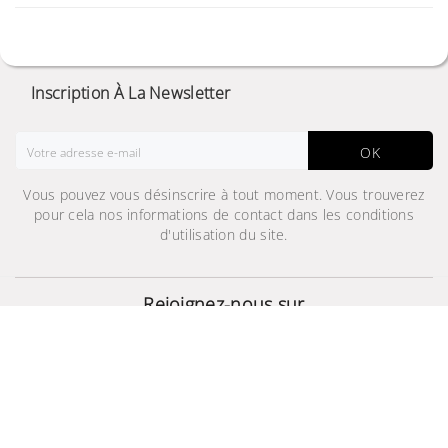
Inscription À La Newsletter
OK
Vous pouvez vous désinscrire à tout moment. Vous trouverez
pour cela nos informations de contact dans les conditions
d'utilisation du site.
Climatiseur Mural avec
Wind-Free™, 12000 BTU
3 099,000 TND
Rejoignez-nous sur
4 749,000 TND
© 2024 - Site Développé Par Helios IT™