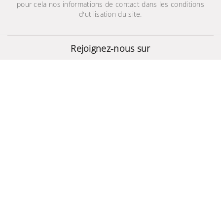
pour cela nos informations de contact dans les conditions
d'utilisation du site.
Climatiseur Samsung
18000 BTU Chaud Froid
Rejoignez-nous sur
2 959,000 TND
© 2024 - Site Développé Par Helios IT™