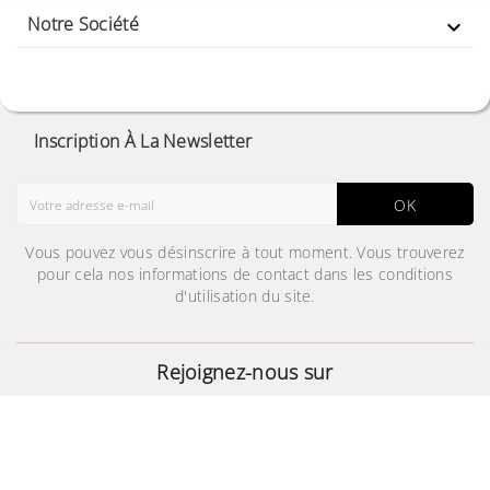
Notre Société

Inscription À La Newsletter
OK
Vous pouvez vous désinscrire à tout moment. Vous trouverez
pour cela nos informations de contact dans les conditions
d'utilisation du site.
JBL TUNE 110
Rejoignez-nous sur
99,000 TND
© 2024 - Site Développé Par Helios IT™