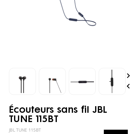


Écouteurs sans fil JBL
TUNE 115BT
JBL TUNE 115BT