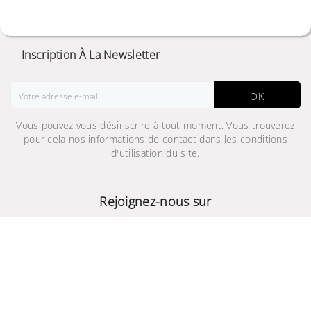
Inscription À La Newsletter
OK
Vous pouvez vous désinscrire à tout moment. Vous trouverez
pour cela nos informations de contact dans les conditions
d'utilisation du site.
Écouteurs sans fil JBL
TUNE 115BT
Rejoignez-nous sur
199,000 TND
© 2024 - Site Développé Par Helios IT™