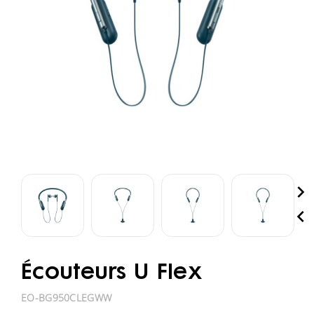


Écouteurs U Flex
EO-BG950CLEGWW