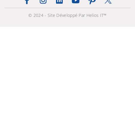
© 2024 - Site Développé Par Helios IT™
Écouteurs U Flex
229,000 TND
339,000 TND