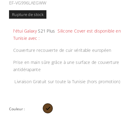
EF-VG996LAEGWW
Rupture de stock
l'
étui
Galaxy
S21 Plus
Silicone Cover
est disponible en
Tunisie avec :
Couverture recouverte de cuir véritable européen
Prise en main sûre grâce à une surface de couverture
antidérapante
Livraison Gratuit sur toute la Tunisie (hors promotion)

Couleur :