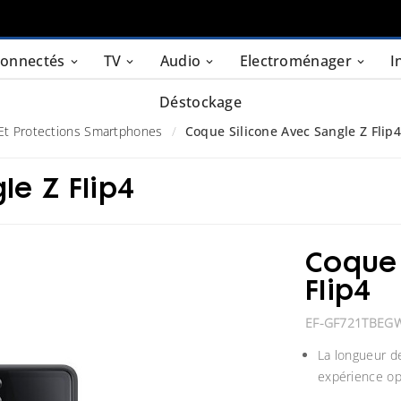
connectés
TV
Audio
Electroménager
I
Déstockage
 Et Protections Smartphones
Coque Silicone Avec Sangle Z Flip
le Z Flip4
Coque 
Flip4
EF-GF721TBEG
La longueur de
expérience op