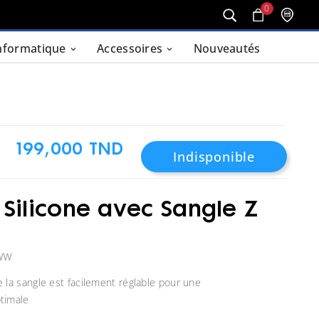
0
nformatique
Accessoires
Nouveautés
4
199,000 TND
Indisponible
Silicone avec Sangle Z
WW
 la sangle est facilement réglable pour une
timale