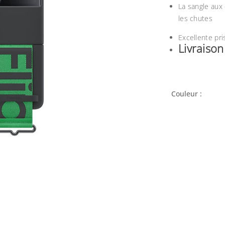
La sangle aux 
les chutes
Excellente pri
Livraiso
Couleur :