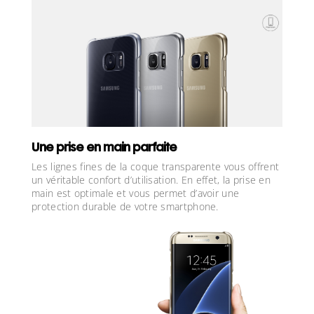
Une prise en main parfaite
Les lignes fines de la coque transparente vous offrent
un véritable confort d’utilisation. En effet, la prise en
main est optimale et vous permet d’avoir une
protection durable de votre smartphone
.