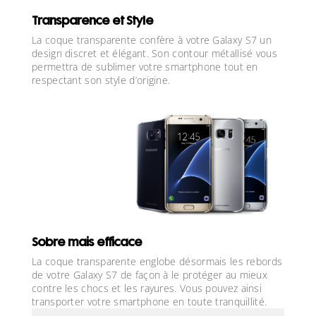
Transparence et Style
L
a coque transparente confère à votre Galaxy S7 un
design discret et élégant. Son contour métallisé vous
permettra de sublimer votre smartphone tout en
respectant son style d’origine
.
Sobre mais efficace
La coque transparente englobe désormais les rebords
de votre Galaxy S7 de façon à le protéger au mieux
contre les chocs et les rayures. Vous pouvez ainsi
transporter votre smartphone en toute tranquillité
.