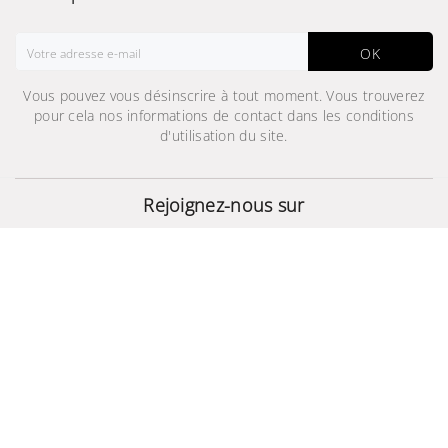
OK
Vous pouvez vous désinscrire à tout moment. Vous trouverez
pour cela nos informations de contact dans les conditions
d'utilisation du site.
Clear Cover Galaxy S7
Rejoignez-nous sur
45,000 TND
© 2024 - Site Développé Par Helios IT™