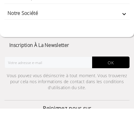
Notre Société

Inscription À La Newsletter
OK
Vous pouvez vous désinscrire à tout moment. Vous trouverez
pour cela nos informations de contact dans les conditions
d'utilisation du site.
Film muvit, Curved,
Verre Trempé galaxy S8
20,000 TND
120,000 TND
Rejoignez-nous sur