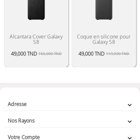
Alcantara Cover Galaxy
Coque en silicone pour
S8
Galaxy S8
Prix Public
Prix
Prix 
Prix
49,000 TND
49,000 TND
150,000 TND
119,000 TND
Adresse

Nos Rayons

Votre Compte
