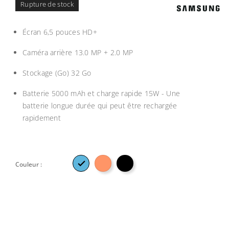
Rupture de stock
Écran 6,5 pouces HD+
Caméra arrière 13.0 MP + 2.0 MP
Stockage (Go) 32 Go
Batterie 5000 mAh et charge rapide 15W - Une
batterie longue durée qui peut être rechargée
rapidement

Couleur :