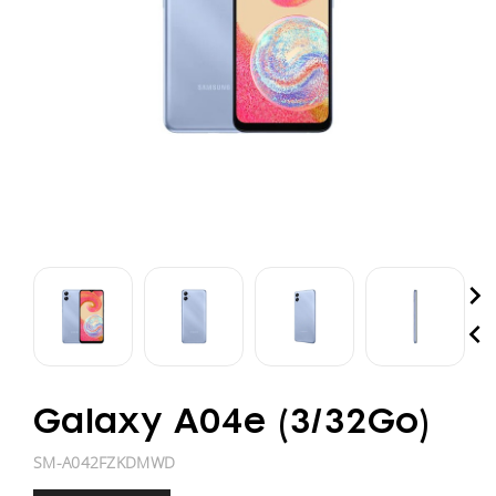


Galaxy A04e (3/32Go)
SM-A042FZKDMWD