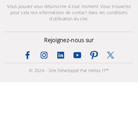
Vous pouvez vous désinscrire à tout moment. Vous trouverez
pour cela nos informations de contact dans les conditions
d'utilisation du site.
Rejoignez-nous sur
© 2024 - Site Développé Par Helios IT™
Galaxy A04e (3/32Go)
449,000 TND
489,000 TND