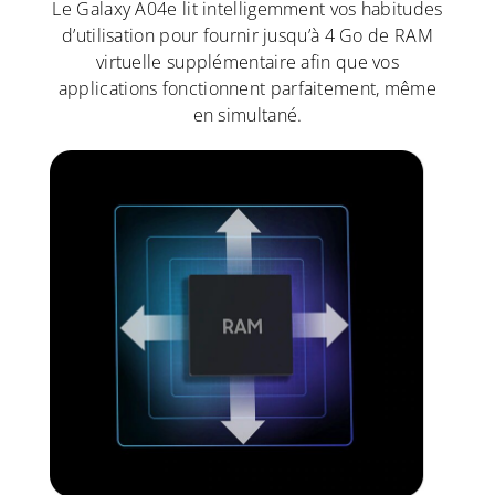
Le Galaxy A04e lit intelligemment vos habitudes
d’utilisation pour fournir jusqu’à 4 Go de RAM
virtuelle supplémentaire afin que vos
applications fonctionnent parfaitement, même
en simultané.