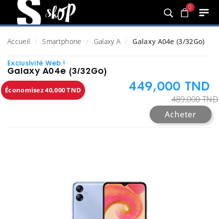
0
Accueil
Smartphone
Galaxy A
Galaxy A04e (3/32Go)
Exclusivité Web !
Galaxy A04e (3/32Go)
449,000 TND
Économisez 40,000 TND
489,000 TND
Acheter