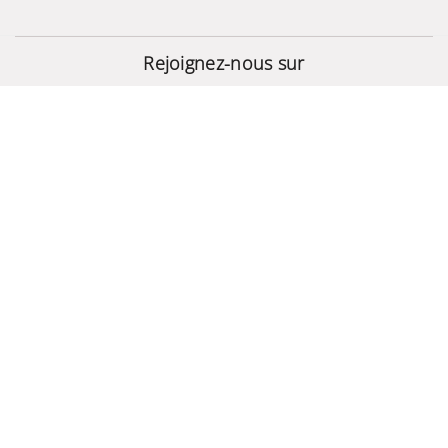
Galaxy A37 5G
(6/128Go)
Rejoignez-nous sur
1 699,000 TND
© 2024 - Site Développé Par Helios IT™