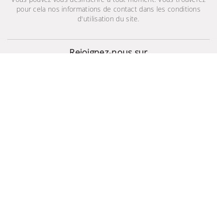
pour cela nos informations de contact dans les conditions
d'utilisation du site.
Galaxy Buds2 Pro
699,000 TND
999,000 TND
Rejoignez-nous sur
© 2024 - Site Développé Par Helios IT™