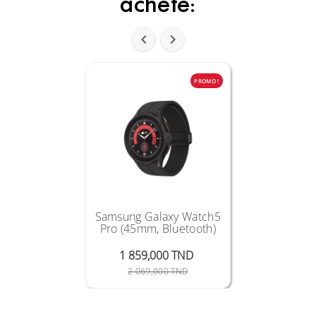
acheté:


PROMO !
Samsung Galaxy Watch5
Pro (45mm, Bluetooth)
1 859,000 TND
Prix Public
Prix
2 069,000 TND