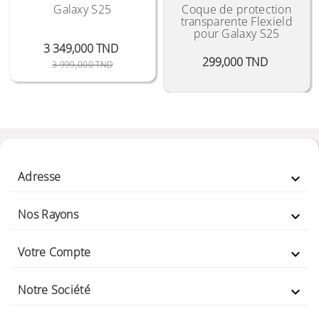
Galaxy S25
Coque de protection
transparente Flexield
pour Galaxy S25
3 349,000 TND
Prix
299,000 TND
Prix Public
Prix
3 999,000 TND
Adresse

Nos Rayons

Votre Compte

Notre Société
