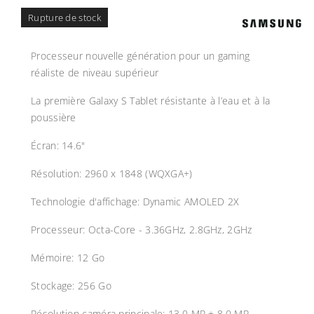
Rupture de stock
Processeur nouvelle génération pour un gaming
réaliste de niveau supérieur
La première Galaxy S Tablet résistante à l’eau et à la
poussière
Écran: 14.6"
Résolution: 2960 x 1848 (WQXGA+)
Technologie d'affichage: Dynamic AMOLED 2X
Processeur: Octa-Core - 3.36GHz, 2.8GHz, 2GHz
Mémoire: 12 Go
Stockage: 256 Go
Résolution caméra principale: 13.0 MP + 8.0 MP