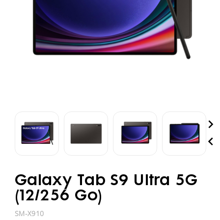


Galaxy Tab S9 Ultra 5G
(12/256 Go)
SM-X910