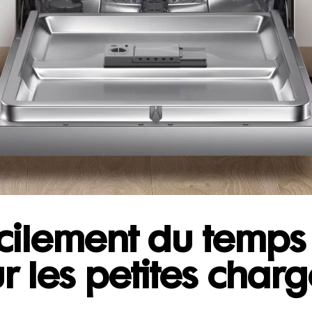
ilement du temps 
r les petites char