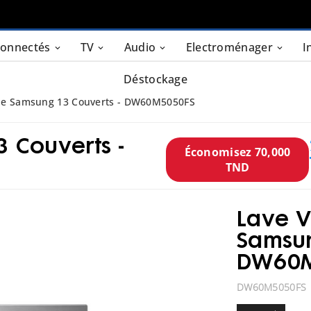
connectés
TV
Audio
Electroménager
I
Déstockage
lle Samsung 13 Couverts - DW60M5050FS
3 Couverts -
Économisez 70,000
TND
Lave V
Samsun
DW60M
DW60M5050FS