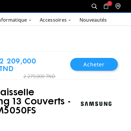
0
nformatique
Accessoires
Nouveautés
2 209,000
Acheter
TND
2 279,000 TND
aisselle
g 13 Couverts -
5050FS