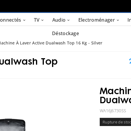
connectés
TV
Audio
Electroménager
I
Déstockage
achine À Laver Active Dualwash Top 16 Kg - Silver
Dualwash Top
Machin
Dualwa
WA16J6730SS
Rupture de sto