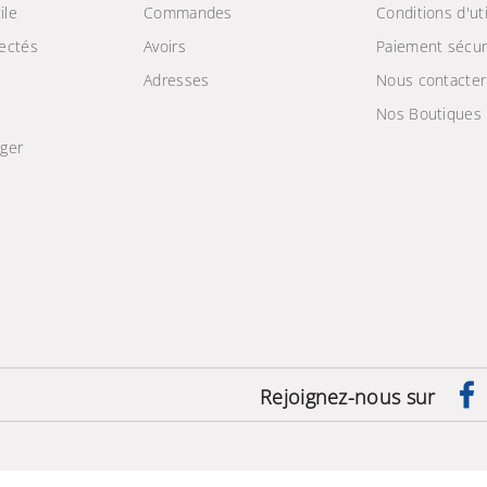
ile
Commandes
Conditions d'uti
ectés
Avoirs
Paiement sécur
Adresses
Nous contacter
Nos Boutiques
ger
e
Rejoignez-nous sur
Machine à laver Active
Dualwash Top 16 Kg -
Silver
2 459,000 TND