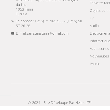
Tablette tact
du Lac,
1053 Tunis
Objets conn
Tunisia
TV
Téléphone:
(+216) 71 965 565 - (+216) 58
57 26 26
Audio
E-mail:
samsung.tunis@gmail.com
Electroména
Informatiqu
Accessoires
Nouveautés
Promo
© 2024 - Site Développé Par Helios IT™