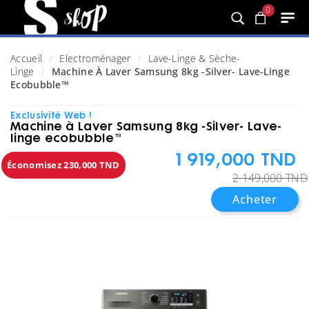
0
Accueil
Electroménager
Lave-Linge & Sèche-
Linge
Machine À Laver Samsung 8kg -Silver- Lave-Linge
Ecobubble™
Exclusivité Web !
Machine à Laver Samsung 8kg -Silver- Lave-
linge ecobubble™
1 919,000 TND
Économisez 230,000 TND
2 149,000 TND
Acheter