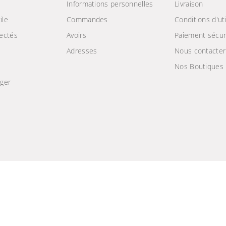
Informations personnelles
Livraison
ile
Commandes
Conditions d'uti
ectés
Avoirs
Paiement sécur
Adresses
Nous contacter
Nos Boutiques
ger
e
Machine à laver
Samsung 9Kg avec
intelligence artificielle -
WW90CG0EDABAS
2 089,000 TND
2 299,000 TND
Rejoignez-nous sur