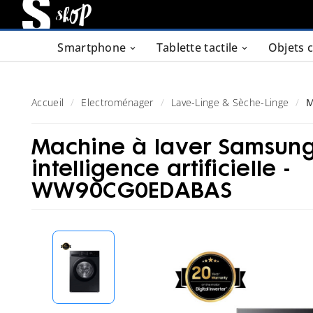
Smartphone
Tablette tactile
Objets 
Accueil
Electroménager
Lave-Linge & Sèche-Linge
M
Machine à laver Samsun
intelligence artificielle -
WW90CG0EDABAS