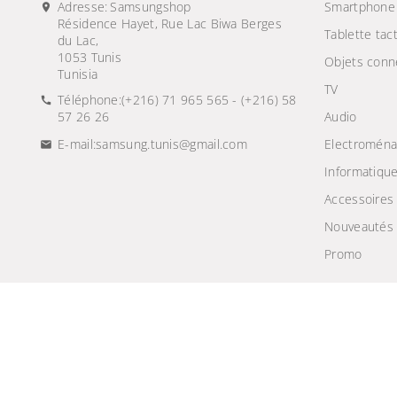
Adresse:
Samsungshop
Smartphone
Résidence Hayet, Rue Lac Biwa Berges
Tablette tact
du Lac,
1053 Tunis
Objets conn
Tunisia
TV
Téléphone:
(+216) 71 965 565 - (+216) 58
57 26 26
Audio
E-mail:
samsung.tunis@gmail.com
Electroména
Informatiqu
Accessoires
Nouveautés
Promo
© 2024 - Site Développé Par Helios IT™