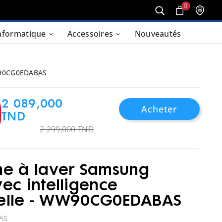
0
nformatique
Accessoires
Nouveautés
WW90CG0EDABAS
2 089,000
Acheter
TND
2 299,000 TND
e à laver Samsung
ec intelligence
cielle - WW90CG0EDABAS
AS