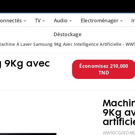
connectés
TV
Audio
Electroménager
I
Déstockage
achine À Laver Samsung 9Kg Avec Intelligence Artificielle - 
g 9Kg avec
Économisez 210,000
TND
Machin
9Kg av
artifi
WW90CG0EDAB