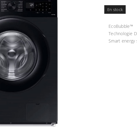
En stock
EcoBubble™
Technologie Di
Smart energy 