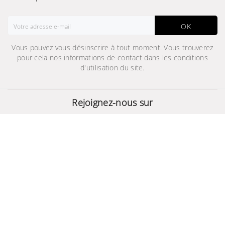
OK
Vous pouvez vous désinscrire à tout moment. Vous trouverez
pour cela nos informations de contact dans les conditions
d'utilisation du site.
Plaque de cuisson gaz -
GN642FFXD
Rejoignez-nous sur
1 019,000 TND
© 2024 - Site Développé Par Helios IT™