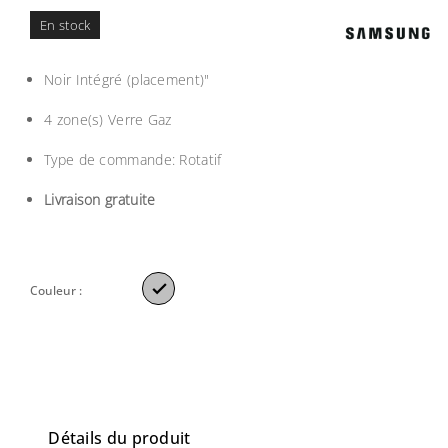
En stock
Noir Intégré (placement)"
4 zone(s) Verre Gaz
Type de commande: Rotatif
Livraison gratuite

Couleur :
Détails du produit