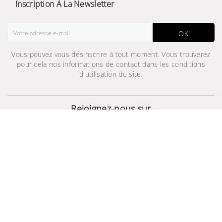
Inscription À La Newsletter
OK
Vous pouvez vous désinscrire à tout moment. Vous trouverez
pour cela nos informations de contact dans les conditions
d'utilisation du site.
Réfrigérateur RT50
(384L) Blanc
Rejoignez-nous sur
2 439,000 TND
2 719,000 TND
© 2024 - Site Développé Par Helios IT™