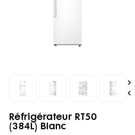


Réfrigérateur RT50
(384L) Blanc