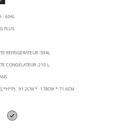
ck
e : 604L
G PLUS
TE REFRIGERATEUR :394L
TTE CONGELATEUR :210 L
 ANS
(L*H*P): 91.2CM * 178CM * 71.6CM
