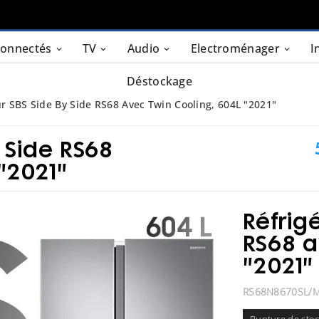
connectés
TV
Audio
Electroménager
I
Déstockage
ur SBS Side By Side RS68 Avec Twin Cooling, 604L "2021"
 Side RS68
"2021"
Réfrig
RS68 a
"2021"
RS68N8670SL/