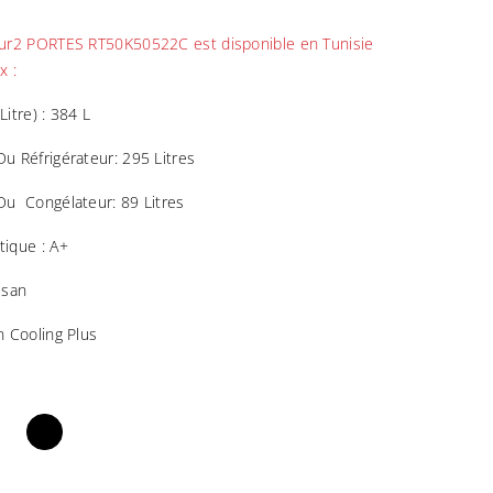
eur2 PORTES RT50K50522C est disponible en Tunisie
x :
Litre) : 384 L
u Réfrigérateur: 295 Litres
Du Congélateur: 89 Litres
tique : A+
isan
n Cooling Plus
