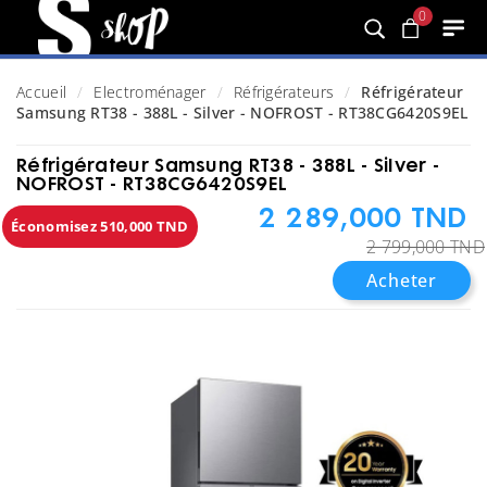
0
Accueil
Electroménager
Réfrigérateurs
Réfrigérateur
Samsung RT38 - 388L - Silver - NOFROST - RT38CG6420S9EL
Réfrigérateur Samsung RT38 - 388L - Silver -
NOFROST - RT38CG6420S9EL
2 289,000 TND
Économisez 510,000 TND
2 799,000 TND
Acheter