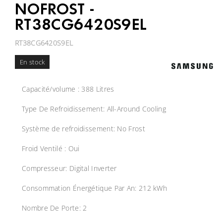
NOFROST -
RT38CG6420S9EL
RT38CG6420S9EL
En stock
Capacité/volume : 388 Litres
Type De Refroidissement: All-Around Cooling
Système de refroidissement: No Frost
Froid Ventilé : Oui
Compresseur: Digital Inverter
Consommation Énergétique Par An: 212 kWh
Nombre De Porte: 2