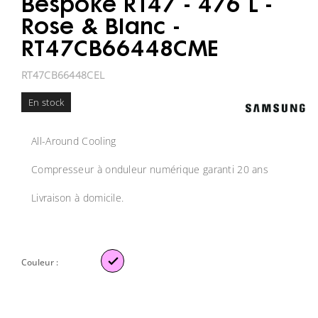
Bespoke RT47 - 476 L -
Rose & Blanc -
RT47CB66448CME
RT47CB66448CEL
En stock
All-Around Cooling
Compresseur à onduleur numérique garanti 20 ans
Livraison à domicile.

Couleur :