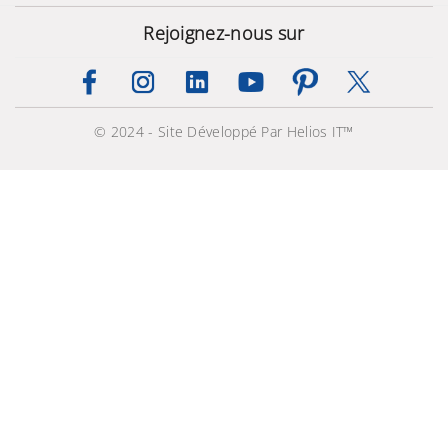
Rejoignez-nous sur
Réfrigérateur Samsung
© 2024 - Site Développé Par Helios IT™
Side by Side RF48 466 L
Twin Cooling Plus
5 899,000 TND