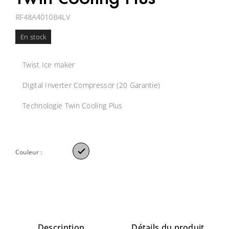
Twin Cooling Plus
RF48A4010B4LV
En stock
Twist Ice maker
Digital Inverter Compressor (20 Garantie)
Technologie Twin Cooling Plus

Couleur :
Description
Détails du produit