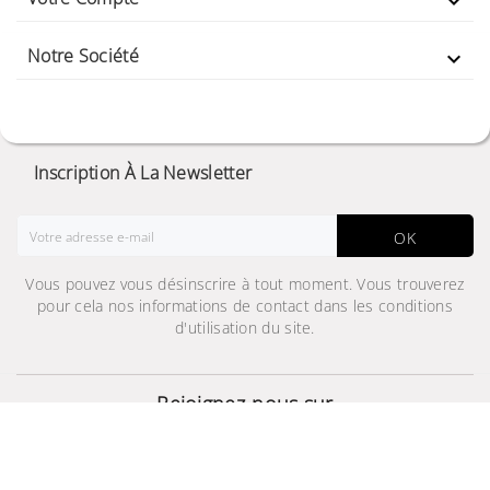

Notre Société

Inscription À La Newsletter
OK
Vous pouvez vous désinscrire à tout moment. Vous trouverez
pour cela nos informations de contact dans les conditions
d'utilisation du site.
Gear VR avec
Contrôleur
Rejoignez-nous sur