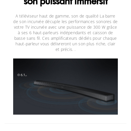
son puissant immersif
A téléviseur haut de gamme, son de qualité La barre
de son incurvée décuple les performances sonores de
votre TV incurvée avec une puissance de 300 W grâce
à ses 6 haut-parleurs indépendants et caisson de
basse sans fil. Ces amplificateurs dédiés pour chaque
haut-parleur vous délivreront un son plus riche, clair
et précis. .