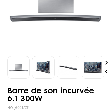


Barre de son incurvée
6.1 300W
HW-J6001/ZF