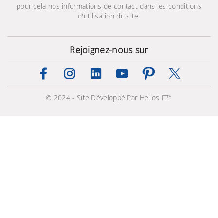
pour cela nos informations de contact dans les conditions
d'utilisation du site.
Rejoignez-nous sur
Barre de son incurvée
© 2024 - Site Développé Par Helios IT™
6.1 300W
1 511,703 TND