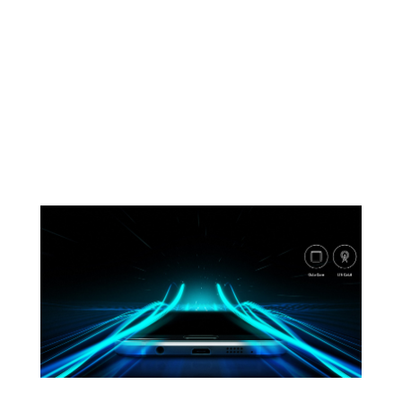
De puissantes performances
Faites l'expérience d'un appareil aux
performances exceptionnelles et à l’internet
ultra-rapide. Son processeur octocœur et
l'accès réseau LTE Cat.6 permettent de charger
les page web sans interruption, de profiter
d’une interface utilisateur d’une grande fluide et
d’une fonction multitâche plus rapide.