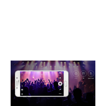
Grâce à l'ouverture f/1.9 des appareils photos
avant et arrière, obtenez des images d’une
netteté exceptionnelle, même lorsque la
luminosité est mauvaise. Utilisez la
fonctionnalité OIS de l'appareil photo arrière
pour prendre des images et des vidéos sans
aucun flou. Immortalisez les moments les plus
importants en un instant en appuyant
simplement deux fois sur le bouton d'accueil
pour lancer rapidement l'appareil photo.