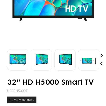


32" HD H5000 Smart TV
UA32H5000F
Rupture de stock