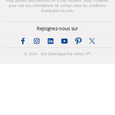
Vous pouvez vous désinscrire à tout moment. Vous trouverez
pour cela nos informations de contact dans les conditions
d'utilisation du site.
Rejoignez-nous sur
75" NEO QLED 8K Série 8
© 2024 - Site Développé Par Helios IT™
- 75QN800B
27 999,000 TND