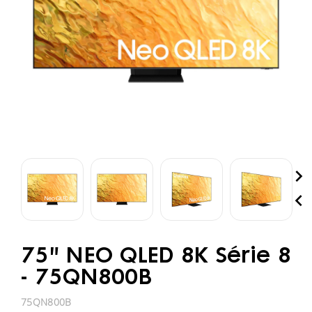


75" NEO QLED 8K Série 8
- 75QN800B
75QN800B