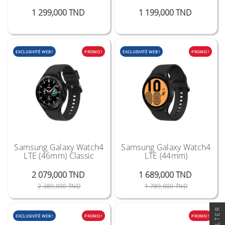
Prix
Prix
1 299,000 TND
1 199,000 TND
EXCLUSIVITÉ WEB !
PROMO !
EXCLUSIVITÉ WEB !
PROMO !
Samsung Galaxy Watch4
Samsung Galaxy Watch4
LTE (46mm) Classic
LTE (44mm)
2 079,000 TND
1 689,000 TND
Prix Public
Prix
Prix Public
Prix
2 389,000 TND
1 789,000 TND
FILTER
EXCLUSIVITÉ WEB !
PROMO !
PROMO !