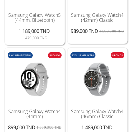
Samsung Galaxy Watch5
Samsung Galaxy Watch4
(44mm, Bluetooth)
(42mm) Classic
Prix
Prix
1 189,000 TND
989,000 TND
1 599,000 TND
Prix Public
Prix
1 479,000 TND
EXCLUSIVITÉ WEB !
PROMO !
EXCLUSIVITÉ WEB !
PROMO !
Samsung Galaxy Watch4
Samsung Galaxy Watch4
(44mm)
(46mm) Classic
Prix Public
Prix
899,000 TND
1 489,000 TND
1 299,000 TND