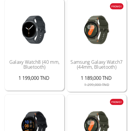
PROMO !
Galaxy Watch8 (40 mm,
Samsung Galaxy Watch7
Bluetooth)
(44mm, Bluetooth)
Prix
1 199,000 TND
1 189,000 TND
Prix Public
Prix
1 299,000 TND
PROMO !