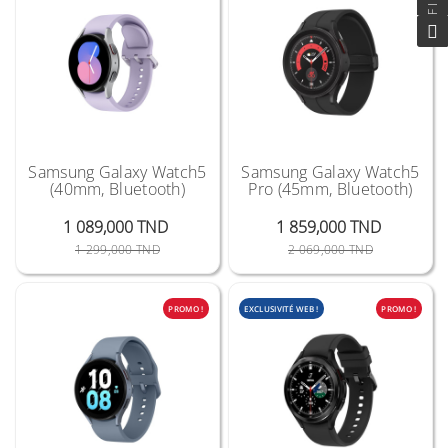
Samsung Galaxy Watch5
Samsung Galaxy Watch5
(40mm, Bluetooth)
Pro (45mm, Bluetooth)
1 089,000 TND
1 859,000 TND
Prix Public
Prix
Prix Public
Prix
1 299,000 TND
2 069,000 TND
PROMO !
EXCLUSIVITÉ WEB !
PROMO !