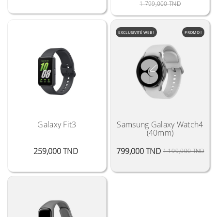
Prix Public
Prix
1 799,000 TND
EXCLUSIVITÉ WEB !
PROMO !
Galaxy Fit3
Samsung Galaxy Watch4
(40mm)
Prix
Prix
Prix
259,000 TND
799,000 TND
1 199,000 TND