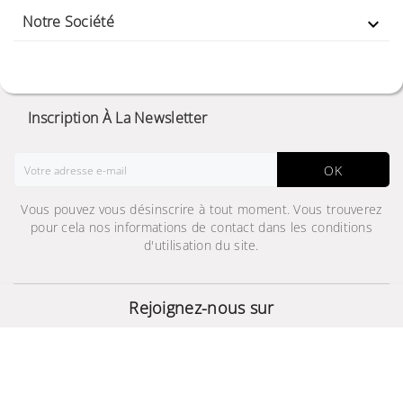
Notre Société

Inscription À La Newsletter
OK
Vous pouvez vous désinscrire à tout moment. Vous trouverez
pour cela nos informations de contact dans les conditions
d'utilisation du site.
Samsung Galaxy Fit2
Rejoignez-nous sur
199,000 TND
© 2024 - Site Développé Par Helios IT™