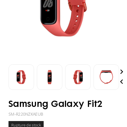


Samsung Galaxy Fit2
SM-R220NZKAEUB
Rupture de stock