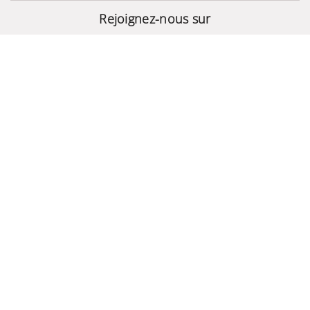
JBL Authentics 300
Rejoignez-nous sur
1 690,000 TND
© 2024 - Site Développé Par Helios IT™