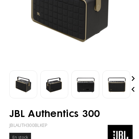


JBL Authentics 300
JBLAUTH300BLKEP
En stock